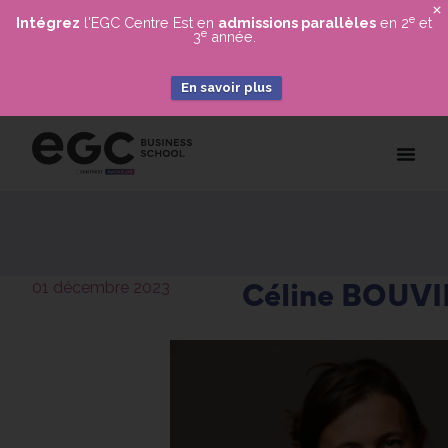
X
e
Intégrez
l'EGC Centre Est en
admissions parallèles
en 2
et
e
3
année.
En savoir plus
Céline BOUVI
01 décembre 2023