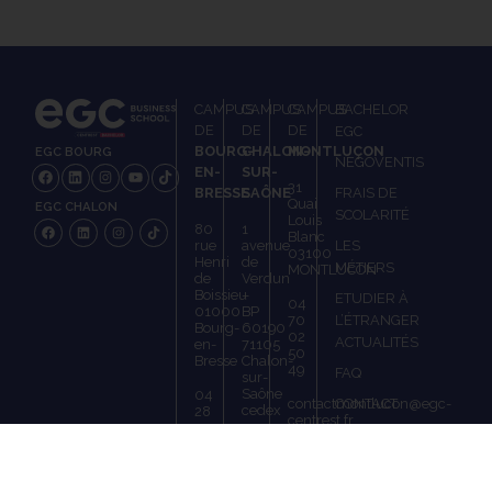
CAMPUS
CAMPUS
CAMPUS
BACHELOR
DE
DE
DE
EGC
BOURG-
CHALON-
MONTLUÇON
EGC BOURG
NEGOVENTIS
EN-
SUR-
31
BRESSE
SAÔNE
FRAIS DE
Quai
EGC CHALON
SCOLARITÉ
Louis
80
1
Blanc
rue
avenue
LES
03100
Henri
de
MÉTIERS
MONTLUCON
de
Verdun
Boissieu
–
ETUDIER À
04
01000
BP
70
L’ÉTRANGER
Bourg-
60190
02
ACTUALITÉS
en-
71105
50
Bresse
Chalon-
49
FAQ
sur-
Saône
04
contactmontlucon@egc-
CONTACT
cedex
28
centrest.fr
02
LE
18
03
RÉSEAU
50
85
06
42
EGC BS